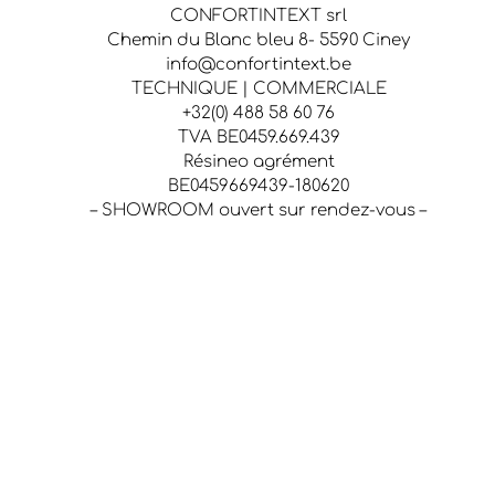
CONFORTINTEXT srl
Chemin du Blanc bleu 8- 5590 Ciney
info@confortintext.be
TECHNIQUE | COMMERCIALE
+32(0) 488 58 60 76
TVA BE0459.669.439
Résineo agrément
BE0459669439-180620
– SHOWROOM ouvert sur rendez-vous –