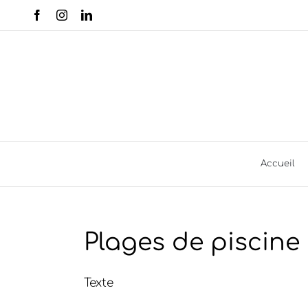
Passer
Facebook
Instagram
LinkedIn
au
contenu
Accueil
Plages de piscine
Texte