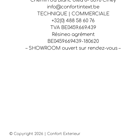
Chemin du Blanc bleu 8- 5590 Ciney
info@confortintext.be
TECHNIQUE | COMMERCIALE
+32(0) 488 58 60 76
TVA BE0459.669.439
Résineo agrément
BE0459669439-180620
– SHOWROOM ouvert sur rendez-vous –
© Copyright
2026 | Confort Exterieur