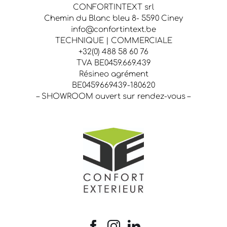
CONFORTINTEXT srl
Chemin du Blanc bleu 8- 5590 Ciney
info@confortintext.be
TECHNIQUE | COMMERCIALE
+32(0) 488 58 60 76
TVA BE0459.669.439
Résineo agrément
BE0459669439-180620
– SHOWROOM ouvert sur rendez-vous –