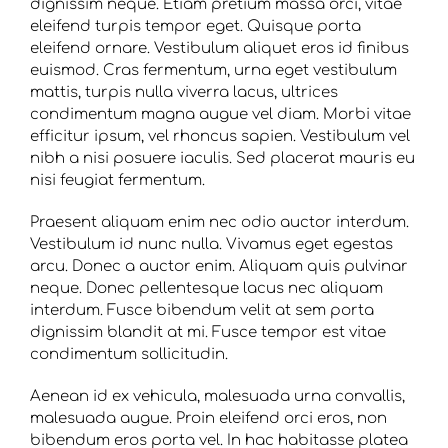
dignissim neque. Etiam pretium massa orci, vitae
eleifend turpis tempor eget. Quisque porta
eleifend ornare. Vestibulum aliquet eros id finibus
euismod. Cras fermentum, urna eget vestibulum
mattis, turpis nulla viverra lacus, ultrices
condimentum magna augue vel diam. Morbi vitae
efficitur ipsum, vel rhoncus sapien. Vestibulum vel
nibh a nisi posuere iaculis. Sed placerat mauris eu
nisi feugiat fermentum.
Praesent aliquam enim nec odio auctor interdum.
Vestibulum id nunc nulla. Vivamus eget egestas
arcu. Donec a auctor enim. Aliquam quis pulvinar
neque. Donec pellentesque lacus nec aliquam
interdum. Fusce bibendum velit at sem porta
dignissim blandit at mi. Fusce tempor est vitae
condimentum sollicitudin.
Aenean id ex vehicula, malesuada urna convallis,
malesuada augue. Proin eleifend orci eros, non
bibendum eros porta vel. In hac habitasse platea