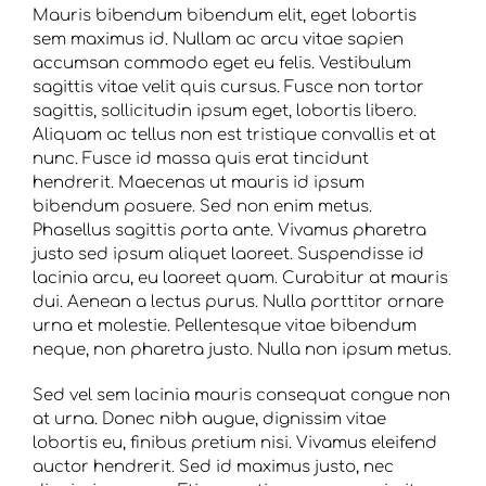
Mauris bibendum bibendum elit, eget lobortis
sem maximus id. Nullam ac arcu vitae sapien
accumsan commodo eget eu felis. Vestibulum
sagittis vitae velit quis cursus. Fusce non tortor
sagittis, sollicitudin ipsum eget, lobortis libero.
Aliquam ac tellus non est tristique convallis et at
nunc. Fusce id massa quis erat tincidunt
hendrerit. Maecenas ut mauris id ipsum
bibendum posuere. Sed non enim metus.
Phasellus sagittis porta ante. Vivamus pharetra
justo sed ipsum aliquet laoreet. Suspendisse id
lacinia arcu, eu laoreet quam. Curabitur at mauris
dui. Aenean a lectus purus. Nulla porttitor ornare
urna et molestie. Pellentesque vitae bibendum
neque, non pharetra justo. Nulla non ipsum metus.
Sed vel sem lacinia mauris consequat congue non
at urna. Donec nibh augue, dignissim vitae
lobortis eu, finibus pretium nisi. Vivamus eleifend
auctor hendrerit. Sed id maximus justo, nec